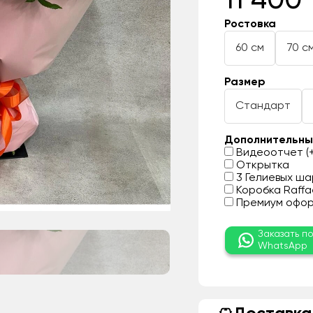
11 400 
Ростовка
60 см
70 с
Размер
Стандарт
Дополнительны
Видеоотчет (+
Открытка
3 Гелиевых шар
Коробка Raffae
Премиум оформ
Заказать п
WhatsApp