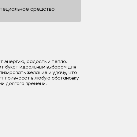
 специальное средство.
т энергию, радость и тепло.
от букет идеальным выбором для
изировать желание и удачу, что
ет привнесет в любую обстановку
ии долгого времени.