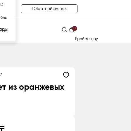
SD
Обратный звонок
убль
0
ары
нге
Ерейментау
7
ет из оранжевых