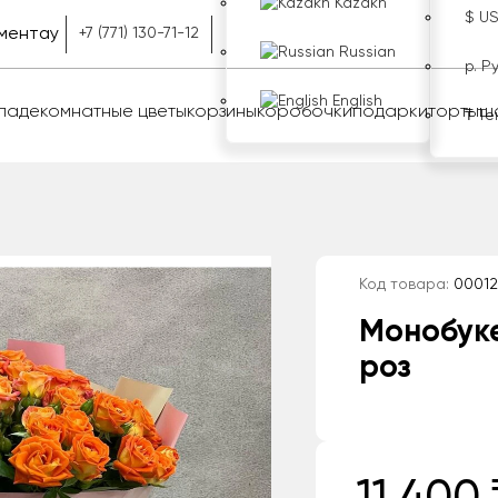
Kazakh
$ U
ментау
+7 (771) 130-71-12
Russian
р. Р
English
оладе
комнатные цветы
корзины
коробочки
подарки
торты
ш
₸ Те
Код товара:
00012
Монобук
роз