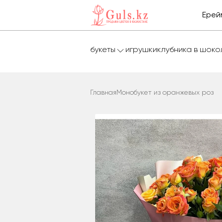
Ерей
букеты
игрушки
клубника в шок
Главная
Монобукет из оранжевых роз