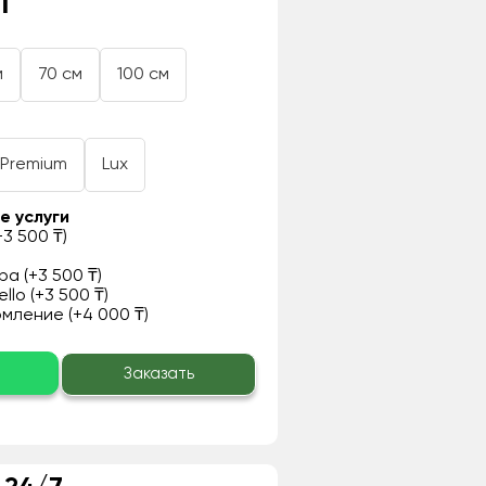
₸
м
70 см
100 см
Premium
Lux
е услуги
3 500 ₸)
а (+3 500 ₸)
llo (+3 500 ₸)
ление (+4 000 ₸)
о
Заказать