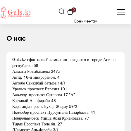
0
Ерейментау
О нас
Guls.kz офис нашей компании находится в городе Астана,
республика 58
Алматы Розыбакиева 247а
Актау 16-й микрорайон, 4
Актобе Санкибай батыра 14/1
Уральск проспект Евразия 101
А
тырау,
проспект Сатпаева 17 "А"
Костанай Аль фараби 48
Караганда просп. Бухар-Жырау 59/2
П
авлодар
проспект Нурсултана Назарбаева, 41
П
етропавловск
У
лица Абая Кунанбаева, 77
Т
араз
Проспект Толе би, 27
Ш
ымкент Аль-фараби 3/1