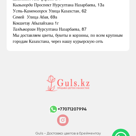
К
ызылорда
Проспект Нурсултана Назарбаева, 13а
У
сть-
К
аменогорск
Улица Казахстан, 62
Семей
У
лица Абая, 69а
Кокшетау Абылайхана 1г
Талдыкорган
Нурсултана Назарбаева, 87
Мы доставляем цветы, букеты и корзины, по всем крупным
городам Казахстана, через нашу курьерскую сеть
+77071207994
Guls - Доставка цветов в Ерейментау