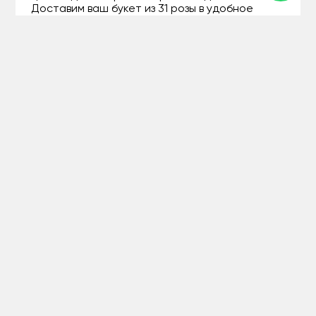
Доставим ваш букет из 31 розы в удобное
время, чтобы вы могли наслаждаться улыбкой
на лице того, кому предназначен этот
подарок.
**Букет из 31 розы – потому что каждый жест
внимания может стать особенным.**
+77071207994