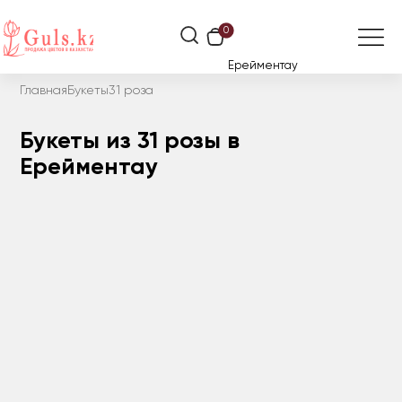
0
Ерейментау
Главная
Букеты
31 роза
Букеты из 31 розы в
Ерейментау