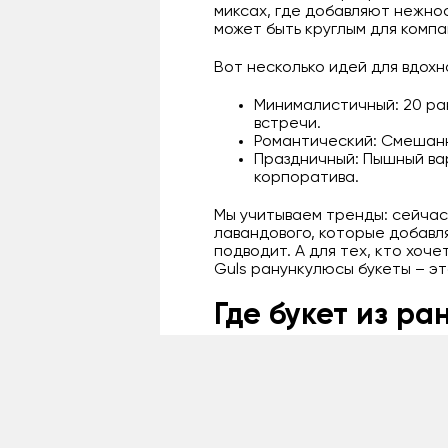
миксах, где добавляют нежно
может быть круглым для комп
Вот несколько идей для вдох
Минималистичный: 20 ран
встречи.
Романтический: Смешанны
Праздничный: Пышный ва
корпоративa.
Мы учитываем тренды: сейчас
лавандового, которые добавля
подводит. А для тех, кто хоч
Guls ранункулюсы букеты – эт
Где букет из ра
Ерейментау
Решение
купить ранункулюс
Guls процесс заказа занимает
доставку. Мы покрываем Ерейм