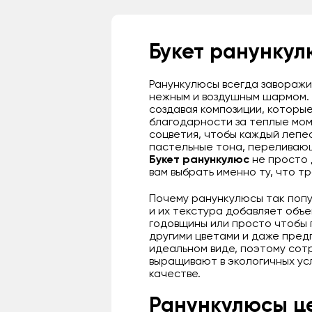
Букет ранункул
Ранункулюсы всегда заворажи
нежным и воздушным шармом. 
создавая композиции, которы
благодарности за теплые мом
соцветия, чтобы каждый лепе
пастельные тона, переливающ
Букет ранункулюс
не просто 
вам выбрать именно ту, что т
Почему ранункулюсы так попул
и их текстура добавляет объе
годовщины или просто чтобы 
другими цветами и даже предп
идеальном виде, поэтому сот
выращивают в экологичных усло
качестве.
Ранункулюсы це