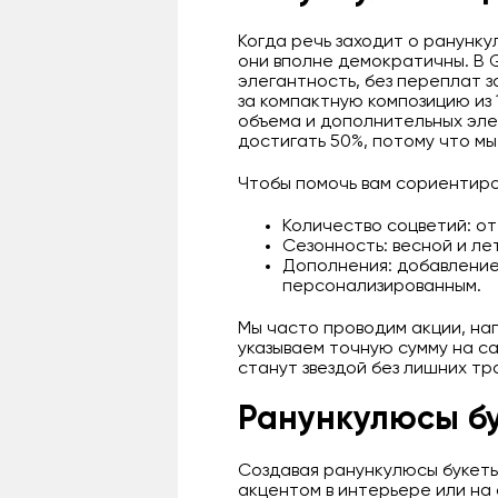
Когда речь заходит о ранунку
они вполне демократичны. В G
элегантность, без переплат 
за компактную композицию из 
объема и дополнительных элем
достигать 50%, потому что м
Чтобы помочь вам сориентиров
Количество соцветий: от
Сезонность: весной и ле
Дополнения: добавление
персонализированным.
Мы часто проводим акции, нап
указываем точную сумму на с
станут звездой без лишних тр
Ранункулюсы бу
Создавая ранункулюсы букеты
акцентом в интерьере или на 