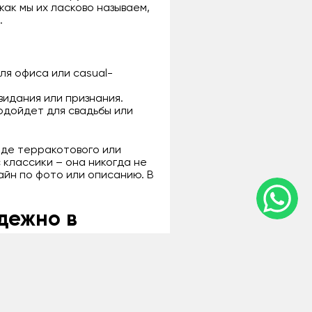
 как мы их ласково называем,
.
ля офиса или casual-
видания или признания.
одойдет для свадьбы или
оде терракотового или
 классики – она никогда не
айн по фото или описанию. В
адежно в
брез, а эмоции на пике. В
ем в корзину и подтверждаем
 центре, чтобы цветы