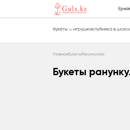
Ерей
букеты
игрушки
клубника в шок
Главная
Букеты
Ранункулюс
Букеты ранунку