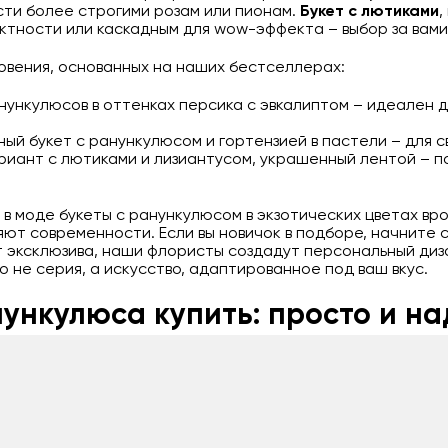
сти более строгими розам или пионам.
Букет с лютиками
,
актности или каскадным для wow-эффекта – выбор за вами
новения, основанных на наших бестселлерах:
ункулюсов в оттенках персика с эвкалиптом – идеален д
й букет с ранункулюсом и гортензией в пастели – для с
риант с лютиками и лизиантусом, украшенный лентой – п
 в моде букеты с ранункулюсом в экзотических цветах вр
ют современности. Если вы новичок в подборе, начните с
ет эксклюзива, наши флористы создадут персональный диз
о не серия, а искусство, адаптированное под ваш вкус.
нункулюса купить: просто и н
 в Ерейментау
упрощает жизнь, особенно когда времени в о
 минуты: заходим на сайт, выбираем из каталога, добавля
ентау и окрестности, с опцией экспресс – от 30 минут в