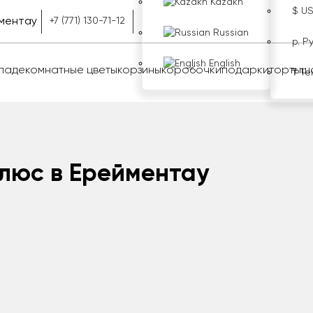
Kazakh
$ U
ментау
+7 (771) 130-71-12
Russian
р. Р
English
оладе
комнатные цветы
корзины
коробочки
подарки
торты
ш
₸ Те
люс в Ерейментау