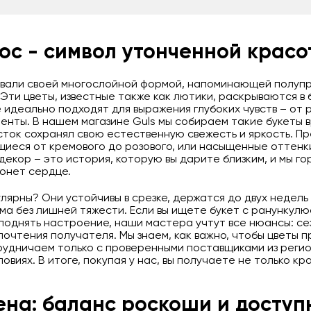
юс - символ утонченной красо
вали своей многослойной формой, напоминающей полупр
Эти цветы, известные также как лютики, раскрываются в 
е идеально подходят для выражения глубоких чувств – от
енты. В нашем магазине Guls мы собираем такие букеты 
сток сохранял свою естественную свежесть и яркость. П
иеся от кремового до розового, или насыщенные оттенк
декор – это история, которую вы дарите близким, и мы го
ронет сердце.
ярны? Они устойчивы в срезке, держатся до двух недель 
ма без лишней тяжести. Если вы ищете букет с ранункулю
поднять настроение, наши мастера учтут все нюансы: се
очтения получателя. Мы знаем, как важно, чтобы цветы п
рудничаем только с проверенными поставщиками из регио
виях. В итоге, покупая у нас, вы получаете не только кра
на: баланс роскоши и доступ