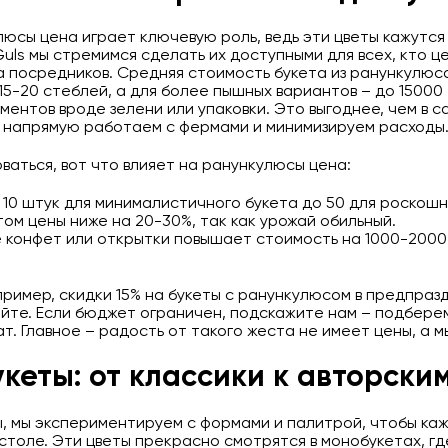
люсы цена играет ключевую роль, ведь эти цветы кажутся
uls мы стремимся сделать их доступными для всех, кто 
за посредников. Средняя стоимость букета из ранункулюс
15-20 стеблей, а для более пышных вариантов – до 15000 
ентов вроде зелени или упаковки. Это выгоднее, чем в с
ы напрямую работаем с фермами и минимизируем расходы
аться, вот что влияет на ранункулюсы цена:
 10 штук для минималистичного букета до 50 для роскошн
том цены ниже на 20-30%, так как урожай обильный.
 конфет или открытки повышает стоимость на 1000-2000
ример, скидки 15% на букеты с ранункулюсом в предпразд
айте. Если бюджет ограничен, подскажите нам – подбере
ат. Главное – радость от такого жеста не имеет цены, а 
кеты: от классики к авторски
, мы экспериментируем с формами и палитрой, чтобы ка
столе. Эти цветы прекрасно смотрятся в монобукетах, гд