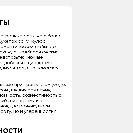
ты
озрачные розы, но с более
букетах ранункулюс,
 романтической любви до
вручную, подбирая свежие
редставьте: нежные
и, добавляющие драмы.
рдимся тем, что помогаем
в вазе при правильном уходе,
сом для дня рождения,
зонность, совместимость с
рибыли вовремя и в
нов, где ранункулюсы
соту, но и уверенность в
ности