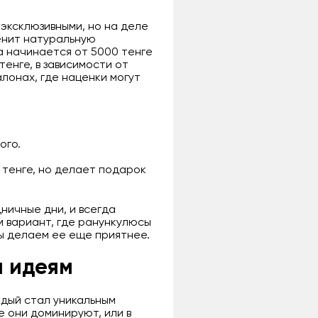
 эксклюзивными, но на деле
ценит натуральную
а начинается от 5000 тенге
тенге, в зависимости от
алонах, где наценки могут
.
ого.
 тенге, но делает подарок
ничные дни, и всегда
м вариант, где ранункулюсы
мы делаем ее еще приятнее.
м идеям
ждый стал уникальным
е они доминируют, или в