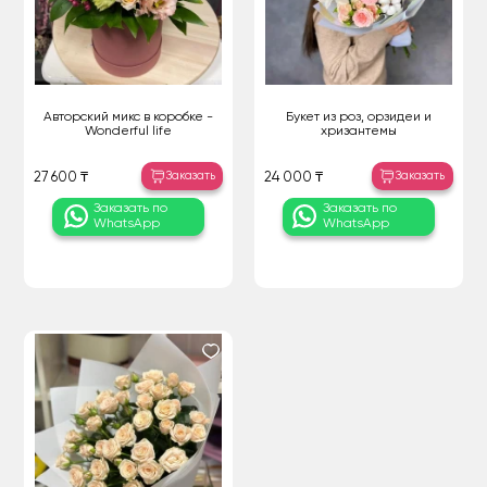
Авторский микс в коробке -
Букет из роз, орзидеи и
Wonderful life
хризантемы
Заказать
Заказать
27 600 ₸
24 000 ₸
Заказать по
Заказать по
WhatsApp
WhatsApp