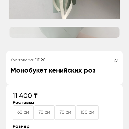
Код товара:
111120
Монобукет кенийских роз
11 400 ₸
Ростовка
60 см
70 см
70 см
100 см
Размер