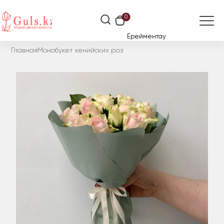
0
Ерейментау
Главная
Монобукет кенийских роз