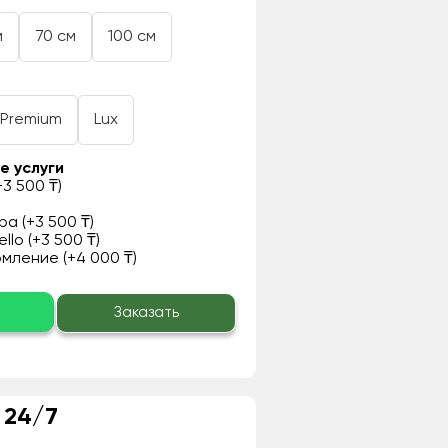
м
70 см
100 см
Premium
Lux
е услуги
3 500 ₸)
а (+3 500 ₸)
llo (+3 500 ₸)
ление (+4 000 ₸)
о
Заказать
 24/7