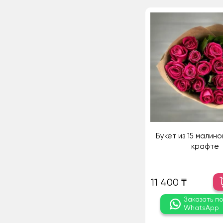
Букет из 15 малино
крафте
11 400 ₸
Заказать п
WhatsApp