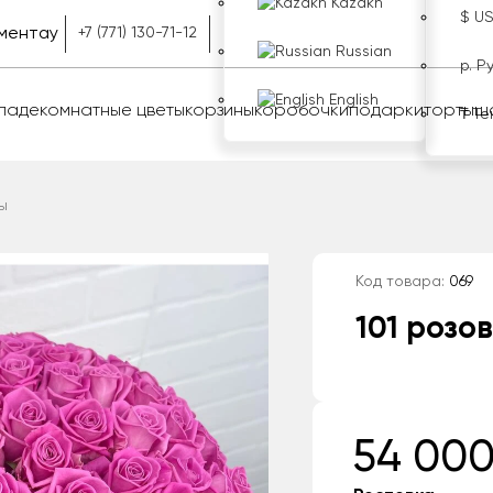
Kazakh
$ U
ментау
+7 (771) 130-71-12
Russian
р. Р
English
оладе
комнатные цветы
корзины
коробочки
подарки
торты
ш
₸ Те
ы
Код товара:
069
101 розо
54 000