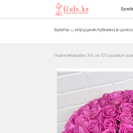
Ерей
букеты
игрушки
клубника в шок
Главная
Коробка XXL из 101 розовой роз