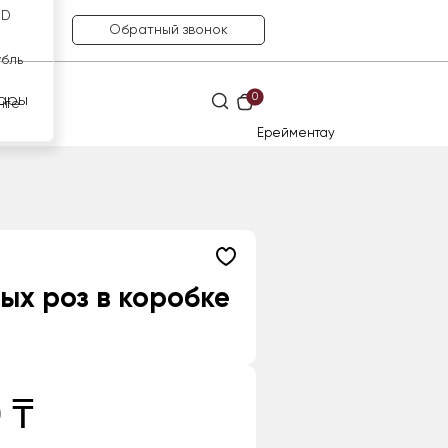
SD
Обратный звонок
убль
0
ары
нге
Ерейментау
вых роз в коробке
 ₸