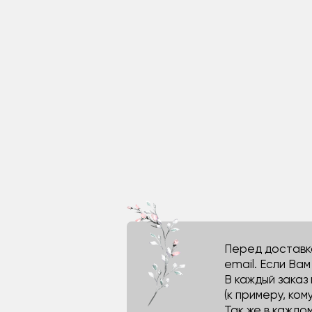
Перед доставко
email. Если Ва
В каждый заказ
(к примеру, кому
Так же в каждо