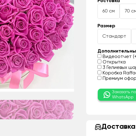
Ростовка
60 см
70 с
Размер
Стандарт
Дополнительны
Видеоотчет (+
Открытка
3 Гелиевых шар
Коробка Raffae
Премиум оформ
Заказать п
WhatsApp
Доставка