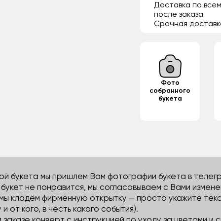
Доставка по всем
после заказа
Срочная доставк
Фото
собранного
букета
й букета мы пришлем Вам фотографии букета в телегра
м букет не понравится, мы согласовываем с Вами измене
 мы кладём фирменную открытку — просто укажите тек
 и от кого, в честь какого события).
м заказе конверт с инструкцией по уходу за цветами и