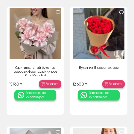
Оригинальный букет из
Букет из 11 красных роз
розовых французских роз
Pink Mondial
Заказать
Заказать
15 960 ₸
12 600 ₸
Заказать по
Заказать по
WhatsApp
WhatsApp