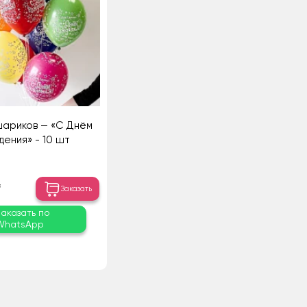
шариков — «С Днём
дения» - 10 шт
₸
Заказать
Заказать по
WhatsApp