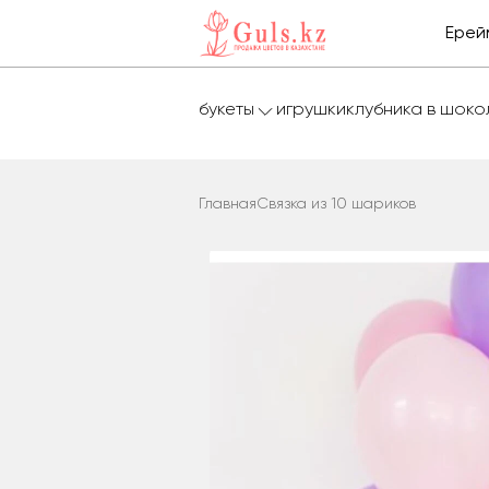
Ерей
букеты
игрушки
клубника в шок
Главная
Связка из 10 шариков