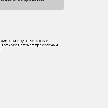
ы символизируют чистоту и
 Этот букет станет прекрасным
я.