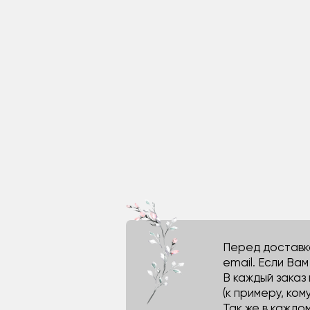
Перед доставко
email. Если Ва
В каждый заказ
(к примеру, кому
Так же в каждо