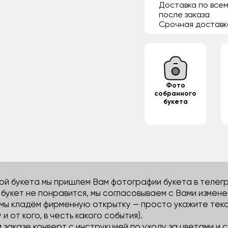
Доставка по всем
после заказа
Срочная доставк
Фото
собранного
букета
й букета мы пришлем Вам фотографии букета в телегра
м букет не понравится, мы согласовываем с Вами измене
 мы кладём фирменную открытку — просто укажите тек
 и от кого, в честь какого события).
м заказе конверт с инструкцией по уходу за цветами и