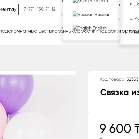
Kazakh
$ U
ментау
+7 (771) 130-71-12
Russian
р. Р
English
оладе
комнатные цветы
корзины
коробочки
подарки
торты
ш
₸ Те
Код товара:
52353
Связка и
9 600 