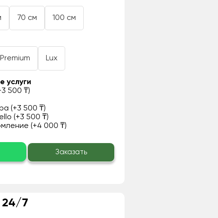
м
70 см
100 см
Premium
Lux
е услуги
3 500 ₸)
а (+3 500 ₸)
llo (+3 500 ₸)
ление (+4 000 ₸)
о
Заказать
 24/7