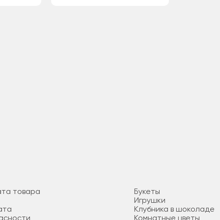
ата товара
Букеты
Игрушки
ата
Клубника в шоколаде
пасности
Комнатные цветы