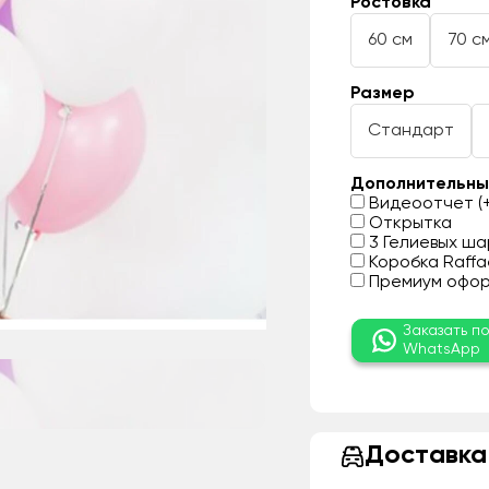
Ростовка
60 см
70 с
Размер
Стандарт
Дополнительны
Видеоотчет (+
Открытка
3 Гелиевых шар
Коробка Raffae
Премиум оформ
Заказать п
WhatsApp
Доставка