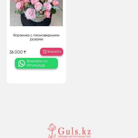
Корзинка с пионовидными
розами
Заказать
36 000 ₸
Заказать по
WhatsApp