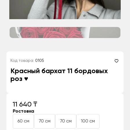
Код товара:
0105
Красный бархат 11 бордовых
роз ♥️
11 640 ₸
Ростовка
60 см
70 см
70 см
100 см