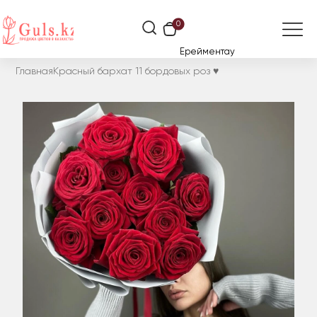
0
Ерейментау
Главная
Красный бархат 11 бордовых роз ♥️