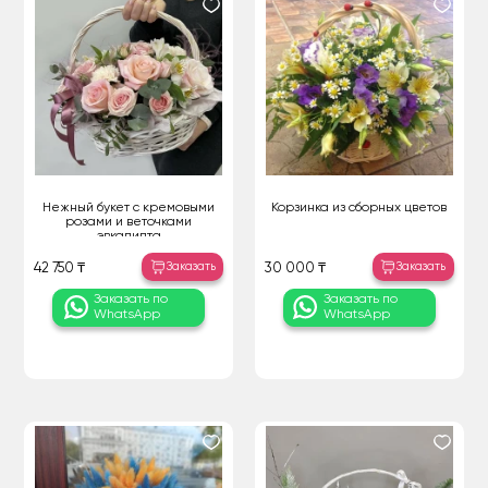
Нежный букет с кремовыми
Корзинка из сборных цветов
розами и веточками
эвкалипта
Заказать
Заказать
42 750 ₸
30 000 ₸
Заказать по
Заказать по
WhatsApp
WhatsApp