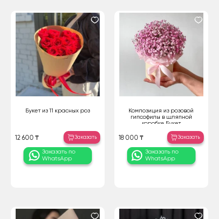
Букет из 11 красных роз
Композиция из розовой
гипсофилы в шляпной
коробке Букет
Заказать
Заказать
12 600 ₸
18 000 ₸
Заказать по
Заказать по
WhatsApp
WhatsApp