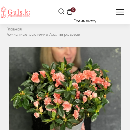
0
Ерейментау
Главная
Комнатное растение Азалия розовая