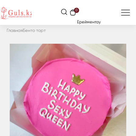
0
Ерейментау
Главная
Бенто торт